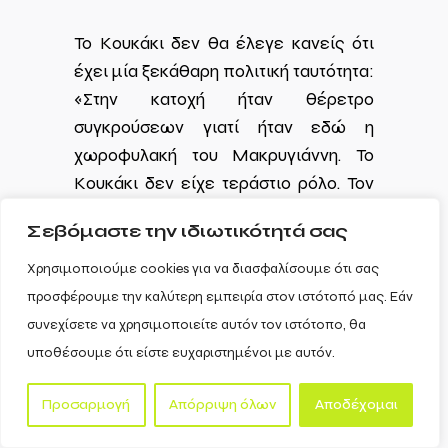
Το Κουκάκι δεν θα έλεγε κανείς ότι
έχει μία ξεκάθαρη πολιτική ταυτότητα:
«Στην κατοχή ήταν θέρετρο
συγκρούσεων γιατί ήταν εδώ η
χωροφυλακή του Μακρυγιάννη. Το
Κουκάκι δεν είχε τεράστιο ρόλο. Τον
σημαντικό ρόλο το είχαν τα
Σεβόμαστε την ιδιωτικότητά σας
Πετράλωνα και το Θησείο. Το Θησείο
ήταν κέντρο των χιτών φασιστών και
Χρησιμοποιούμε cookies για να διασφαλίσουμε ότι σας
τα Πετράλωνα ήταν του ΕΑΜ. Το
προσφέρουμε την καλύτερη εμπειρία στον ιστότοπό μας. Εάν
Κουκάκι ήταν προς το ΕΑΜ, την ίδια
συνεχίσετε να χρησιμοποιείτε αυτόν τον ιστότοπο, θα
ώρα όμως ήταν και η χωροφυλακή
υποθέσουμε ότι είστε ευχαριστημένοι με αυτόν.
δίπλα οπότε ήταν δύσκολη η δράση.
Στην μεταπολίτευση ήταν ΚΚΕ
Προσαρμογή
Απόρριψη όλων
Αποδέχομαι
Εσωτερικού η περιοχή κυρίως», λέει