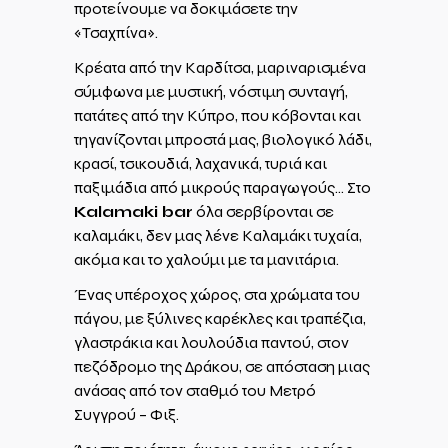
προτείνουμε να δοκιμάσετε την
«Τσαχπίνα».
Κρέατα από την Καρδίτσα, μαριναρισμένα
σύμφωνα με μυστική, νόστιμη συνταγή,
πατάτες από την Κύπρο, που κόβονται και
τηγανίζονται μπροστά μας, βιολογικό λάδι,
κρασί, τσικουδιά, λαχανικά, τυριά και
παξιμάδια από μικρούς παραγωγούς… Στο
Kalamaki bar
όλα σερβίρονται σε
καλαμάκι, δεν μας λένε Καλαμάκι τυχαία,
ακόμα και το χαλούμι με τα μανιτάρια.
Ένας υπέροχος χώρος, στα χρώματα του
πάγου, με ξύλινες καρέκλες και τραπέζια,
γλαστράκια και λουλούδια παντού, στον
πεζόδρομο της Δράκου, σε απόσταση μιας
ανάσας από τον σταθμό του Μετρό
Συγγρού – Φιξ.