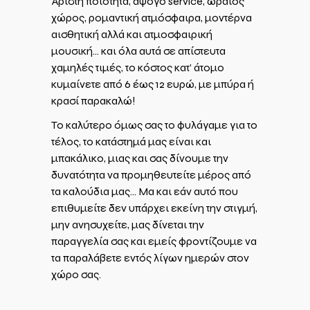
Άριστη ποιότητα, άψογο service, ωραίος
χώρος, ρομαντική ατμόσφαιρα, μοντέρνα
αισθητική αλλά και ατμοσφαιρική
μουσική… και όλα αυτά σε απίστευτα
χαμηλές τιμές, το κόστος κατ’ άτομο
κυμαίνετε από 6 έως 12 ευρώ, με μπύρα ή
κρασί παρακαλώ!
Το καλύτερο όμως σας το φυλάγαμε για το
τέλος, το κατάστημά μας είναι και
μπακάλικο, μιας και σας δίνουμε την
δυνατότητα να προμηθευτείτε μέρος από
τα καλούδια μας… Μα και εάν αυτό που
επιθυμείτε δεν υπάρχει εκείνη την στιγμή,
μην ανησυχείτε, μας δίνεται την
παραγγελία σας και εμείς φροντίζουμε να
τα παραλάβετε εντός λίγων ημερών στον
χώρο σας.