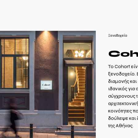
Ξενοδοχεία
Coh
Το Cohort εί
ξενοδοχείο. 
διαμονής και
ιδανικός για 
σύγχρονους τ
αρχιτεκτονική
κοινότητες πο
δούλεψε και 
της Αθήνας.