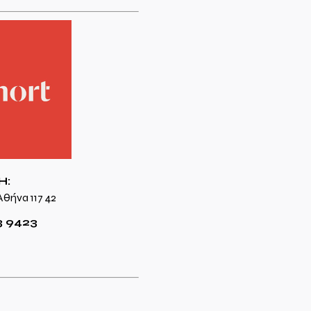
Η:
θήνα 117 42
3 9423