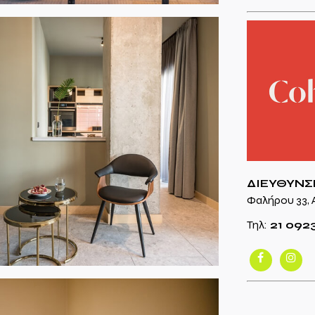
ΔΙΕΥΘΥΝΣ
Φαλήρου 33, Α
Τηλ:
21 092