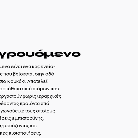
γρουόμενο
ενο είναι ένα καφενείο-
ς που βρίσκεται στην οδό
στο Κουκάκι. Αποτελεί
οσπάθεια επτά ατόμων που
εργαστούν χωρίς ιεραρχικές
έροντας προϊόντα από
αγωγούς με τους οποίους
έσεις εμπιστοσύνης,
 μεσάζοντες και
κές πιστοποιήσεις.