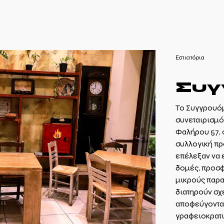
Eστιατόρια
Συγ
Το Συγγρουόμ
συνεταιρισμό
Φαλήρου 57, 
συλλογική πρ
επέλεξαν να 
δομές, προσφ
μικρούς παρ
διατηρούν σχ
αποφεύγοντας
γραφειοκρατι